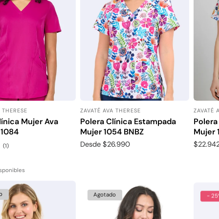
A THERESE
ZAVATÉ AVA THERESE
ZAVATÉ 
:
Proveedor:
Proveed
línica Mujer Ava
Polera Clínica Estampada
Polera
 1084
Mujer 1054 BNBZ
Mujer
Precio
Desde $26.990
Precio
$22.94
1
(1)
revisiones
habitual
de
totales
venta
isponibles
o
Agotado
- 2