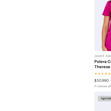
ZAVATÉ AV
Proveedor
Polera C
Therese
Precio
$30.990
habitual
11 colores d
Agotad