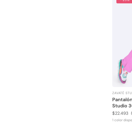
ZAVATÉ ST
Proveedor
Pantalón
Studio 
Precio
$22.493
de
1 color disp
venta