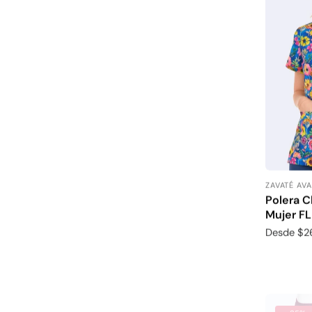
ZAVATÉ AV
Proveedor
Polera C
Mujer F
Precio
Desde $2
habitual
- 25%