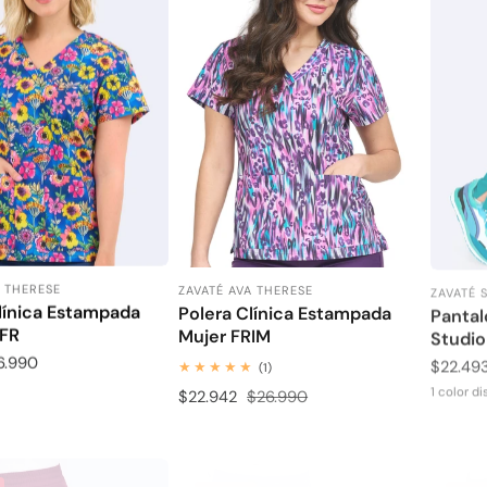
A THERESE
ZAVATÉ AVA THERESE
ZAVATÉ 
:
Proveedor:
Proveed
línica Estampada
Polera Clínica Estampada
Pantal
LFR
Mujer FRIM
Studio
6.990
Precio
$22.49
1
(1)
revisiones
de
1 color d
Precio
$22.942
Precio
$26.990
totales
venta
de
habitual
venta
- 25%
- 2