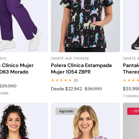
UDIO
ZAVATÉ AVA THERESE
ZAVATÉ 
:
Proveedor:
Proveed
 Clínico Mujer
Polera Clínica Estampada
Pantal
3063 Morado
Mujer 1054 ZBPR
There
1
(1)
revisiones
Precio
$29.990
Precio
Desde $22.942
Precio
$26.990
Precio
$35.99
totales
habitual
onible
de
habitual
habitua
7 colores
venta
Agotado
- 15