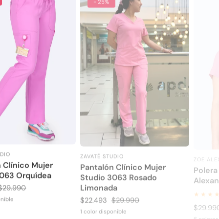
UDIO
ZAVATÉ STUDIO
ZOE AL
:
Proveedor:
Proveed
 Clínico Mujer
Pantalón Clínico Mujer
Polera
3063 Orquídea
Studio 3063 Rosado
Alexan
Limonada
Precio
$29.990
habitual
Precio
$22.493
Precio
$29.990
onible
Precio
$29.99
de
habitual
1 color disponible
habitua
6 colores
venta