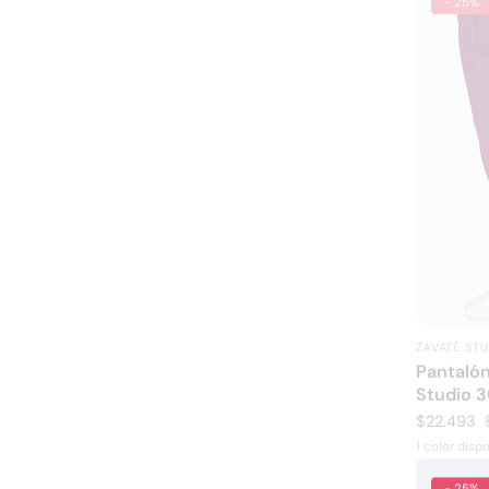
ZAVATÉ ST
Proveedor
Pantalón
Studio 
Precio
$22.493
de
1 color disp
venta
- 25%