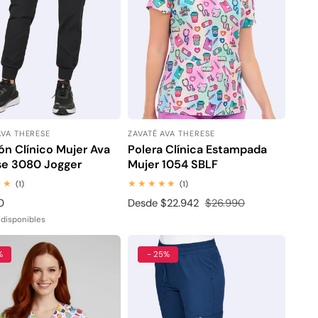
AVA THERESE
ZAVATÉ AVA THERESE
or:
Proveedor:
ón Clínico Mujer Ava
Polera Clínica Estampada
se 3080 Jogger
Mujer 1054 SBLF
1
1
(1)
(1)
revisiones
revisiones
0
Precio
Desde $22.942
Precio
$26.990
totales
totales
l
de
habitual
 disponibles
venta
%
- 25%