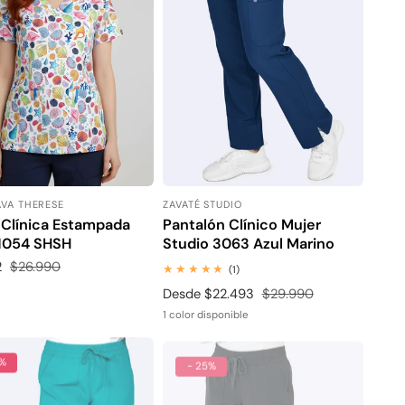
AVA THERESE
ZAVATÉ STUDIO
or:
Proveedor:
 Clínica Estampada
Pantalón Clínico Mujer
 1054 SHSH
Studio 3063 Azul Marino
2
Precio
$26.990
1
(1)
habitual
revisiones
Precio
Desde $22.493
Precio
$29.990
totales
de
habitual
1 color disponible
venta
5%
- 25%