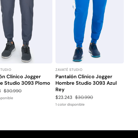
STUDIO
ZAVATÉ STUDIO
or:
Proveedor:
ón Clínico Jogger
Pantalón Clínico Jogger
e Studio 3093 Plomo
Hombre Studio 3093 Azul
Rey
3
Precio
$30.990
habitual
Precio
$23.243
Precio
$30.990
isponible
de
habitual
1 color disponible
venta