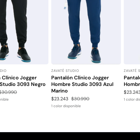
UDIO
ZAVATÉ STUDIO
ZAVATÉ 
:
Proveedor:
Proveed
 Clínico Jogger
Pantalón Clínico Jogger
Pantal
Studio 3093 Negro
Hombre Studio 3093 Azul
Hombr
Marino
Precio
$30.990
Precio
$23.24
habitual
de
Precio
$23.243
Precio
$30.990
onible
1 color d
venta
de
habitual
1 color disponible
venta