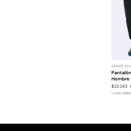
ZAVATÉ ST
Proveedor
Pantalón
Hombre 
Precio
$23.243
de
1 color disp
venta