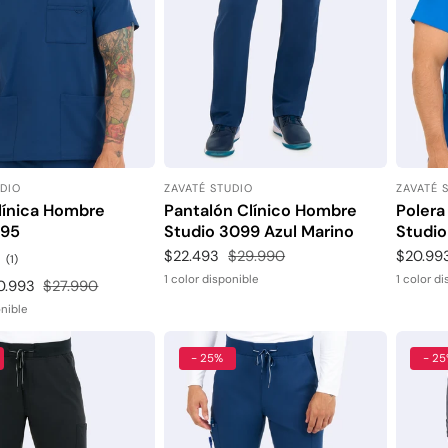
UDIO
ZAVATÉ STUDIO
ZAVATÉ 
:
Proveedor:
Proveed
línica Hombre
Pantalón Clínico Hombre
Polera
195
Studio 3099 Azul Marino
Studio
Precio
$22.493
Precio
$29.990
Precio
$20.99
1
(1)
revisiones
de
habitual
de
1 color disponible
1 color d
0.993
Precio
$27.990
totales
venta
venta
habitual
onible
- 25%
- 2