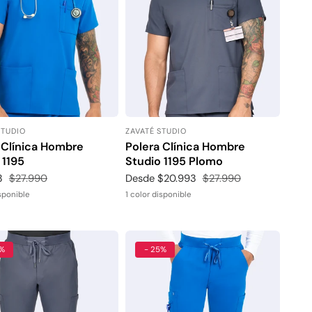
STUDIO
ZAVATÉ STUDIO
or:
Proveedor:
 Clínica Hombre
Polera Clínica Hombre
 1195
Studio 1195 Plomo
3
Precio
$27.990
Precio
Desde $20.993
Precio
$27.990
habitual
de
habitual
isponible
1 color disponible
venta
5%
- 25%