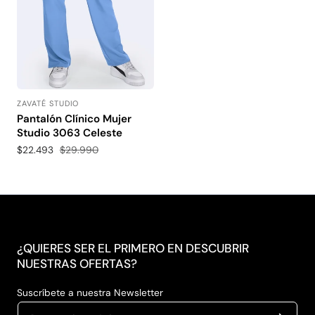
ZAVATÉ STUDIO
Proveedor:
Pantalón Clínico Mujer
Studio 3063 Celeste
Precio
$22.493
Precio
$29.990
de
habitual
venta
¿QUIERES SER EL PRIMERO EN DESCUBRIR
NUESTRAS OFERTAS?
Suscríbete a nuestra Newsletter